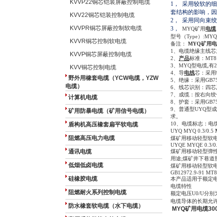
KVVP22铜芯铠装屏蔽控制电缆
1
，
采用较软的细
套结构的影响，因
KVV22铜芯铠装控制电缆
2
，
采用同向束绞
KVVPR铜芯屏蔽控制软电缆
3
，
MYQ
矿用
电缆
型号（
Type
）
:MY
KVVR铜芯控制软电缆
备注：
MYQ矿用电缆
1
、电缆绝缘主线芯
KVVP铜芯屏蔽控制电缆
2
、
产品
标准：
MT81
3
、
MYQ
型电缆
,
有
2
KVV铜芯控制电缆
4
、导
电线
芯：采用
野外用橡套电缆（YCW电缆，YZW
5
、绝缘：采用
GB75
电缆）
6
、线芯识别：四芯
7
、成缆：按右向绞
计算机电缆
8
、护套：采用
GB75
9
、普通型
UYQ
型成
矿用防暴电缆（矿用信号电缆）
求。
10
、电缆标志：电
盾构机高压橡套扁平软电缆
UYQ MYQ 0.3/0.5
阻燃高压电力电缆
煤矿用移动轻型软
UYQE MYQE 0.3/0
通讯电缆
煤矿用移动轻型弹
用途
;
煤矿井下巷道
低烟低卤电缆
煤矿用移动轻型软
GB12972.9-91 MT8
硅橡胶电缆
本产品适用于额定
电缆特性
阻燃耐火系列控制电缆
额定电压
U0/U
分别
电缆导体的长期允
防水橡套软电缆（水下电缆）
MYQ矿用电缆300