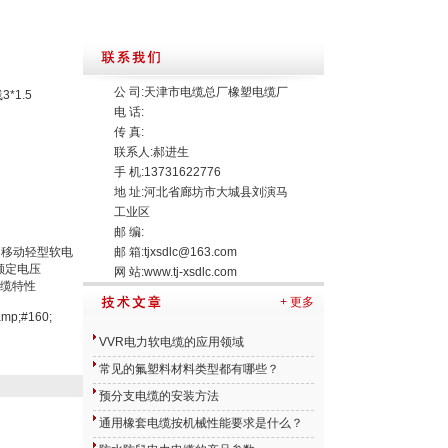
公 司:天津市电缆总厂橡塑电缆厂
*1.5
电 话:
传 真:
联系人:郝进生
手 机:13731622776
地 址:河北省廊坊市大城县刘演马
工业区
邮 编:
矿用移动轻型软电
邮 箱:
tjxsdlc@163.com
用于额定电压
网 站:
www.tj-xsdlc.com
电缆特性
+ 更多
p;#160;
VVR电力软电缆的应用领域
常见的氟塑料材料类型都有哪些？
预分支电缆的安装方法
通用橡套电缆按机械性能要求是什么？