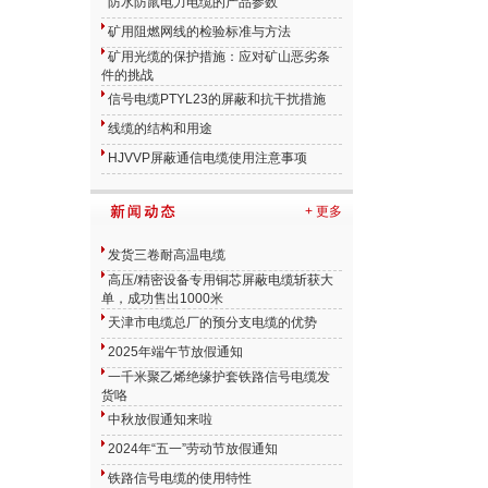
防水防鼠电力电缆的产品参数
矿用阻燃网线的检验标准与方法
矿用光缆的保护措施：应对矿山恶劣条
件的挑战
信号电缆PTYL23的屏蔽和抗干扰措施
线缆的结构和用途
HJVVP屏蔽通信电缆使用注意事项
+ 更多
发货三卷耐高温电缆
高压/精密设备专用铜芯屏蔽电缆斩获大
单，成功售出1000米
天津市电缆总厂的预分支电缆的优势
2025年端午节放假通知
一千米聚乙烯绝缘护套铁路信号电缆发
货咯
中秋放假通知来啦
2024年“五一”劳动节放假通知
铁路信号电缆的使用特性