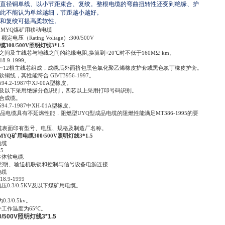
直径铜单线、以小节距束合、复绞。整根电缆的弯曲扭转性还受到绝缘、护
此不能认为单丝越细，节距越小越好。
和复绞可提高柔软性。
MYQ
煤矿用移动电缆
Q
额定电压（
Rating Voltage
）
:300/500V
300/500V照明灯线3*1.5
之间及主线芯与地线之间的绝缘电阻
,
换算到
+20
℃
时不低于
160MΩ·km
。
8.9-1999
。
~12
根主线芯组成，成缆后外面挤包黑色氯化聚乙烯橡皮护套或黑色氯丁橡皮护套。
软铜线，其性能符合
GB/T3956-1997
。
94.2-1987
中
XJ-00A
型橡皮。
及以下采用绝缘分色识别，四芯以上采用打印号码识别。
合成缆。
94.7-1987
中
XH-01A
型橡皮。
品电缆具有不延燃性能，阻燃型
UYQ
型成品电缆的阻燃性能满足
MT386-1995
的要
缆表面印有型号、电压、规格及制造厂名称。
MYQ矿用电缆300/500V照明灯线3*1.5
电缆
.5
性体软电缆
照明、输送机联锁和控制与信号设备电源连接
电缆
18.9-1999
电压
0.3/0.5KV
及以下煤矿用电缆。
为
0.3/0.5kv
。
许工作温度为
65
℃
。
/500V照明灯线3*1.5