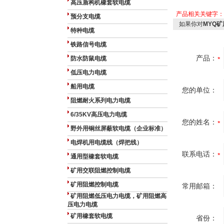
高压盾构机橡套软电缆
产品相关关键字
预分支电缆
如果你对
MYQ矿
特种电缆
铁路信号电缆
产品：
防水防鼠电缆
低压电力电缆
船用电缆
您的单位：
阻燃耐火系列电力电缆
6/35KV高压电力电缆
您的姓名：
野外用铜丝屏蔽软电缆（企业标准）
电焊机用电缆线（焊把线）
联系电话：
通用型橡套软电缆
矿用交联阻燃控制电缆
矿用阻燃控制电缆
常用邮箱：
矿用阻燃低压电力电缆，矿用阻燃高
压电力电缆
矿用橡套软电缆
省份：