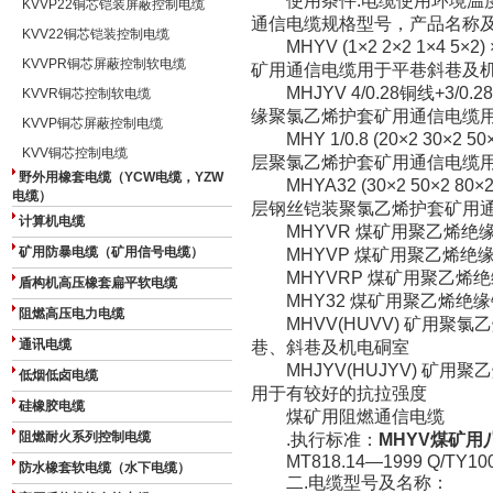
使用条件:电缆使用环境温度为
KVVP22铜芯铠装屏蔽控制电缆
通信电缆规格型号，产品名称
KVV22铜芯铠装控制电缆
MHYV (1×2 2×2 1×4 5
KVVPR铜芯屏蔽控制软电缆
矿用通信电缆用于平巷斜巷及
MHJYV 4/0.28铜线+3/0.
KVVR铜芯控制软电缆
缘聚氯乙烯护套矿用通信电缆
KVVP铜芯屏蔽控制电缆
MHY 1/0.8 (20×2 30×2
KVV铜芯控制电缆
层聚氯乙烯护套矿用通信电缆
野外用橡套电缆（YCW电缆，YZW
MHYA32 (30×2 50×2 8
电缆）
层钢丝铠装聚氯乙烯护套矿用
计算机电缆
MHYVR 煤矿用聚乙烯绝
矿用防暴电缆（矿用信号电缆）
MHYVP 煤矿用聚乙烯绝
MHYVRP 煤矿用聚乙烯
盾构机高压橡套扁平软电缆
MHY32 煤矿用聚乙烯绝
阻燃高压电力电缆
MHVV(HUVV) 矿用聚
通讯电缆
巷、斜巷及机电硐室
MHJYV(HUJYV) 矿用
低烟低卤电缆
用于有较好的抗拉强度
硅橡胶电缆
煤矿用阻燃通信电缆
阻燃耐火系列控制电缆
.执行标准：
MHYV煤矿用八
MT818.14—1999 Q/TY10
防水橡套软电缆（水下电缆）
二.电缆型号及名称：