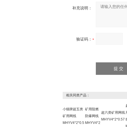
补充说明：
验证码：
相关同类产品：
小猫牌超五类
矿用阻燃
超六类矿用网线
矿用网线
防爆网线
MHYV4*2*0.57
MHYV4*2*0.5
MHYV4*2