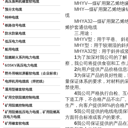
高压盾构机橡套软电缆
MHYV—煤矿用聚乙烯绝缘
MHY—煤矿用聚乙烯绝缘铝
预分支电缆
缆
特种电缆
MHYA32—煤矿用聚乙烯绝
铁路信号电缆
烯护套通信电缆
三.用途：
防水防鼠电缆
MHYV型：用于平巷、 斜
低压电力电缆
MHY型：用于较潮湿的斜
船用电缆
MHYA32型：用于斜井或
1
为了加深对我公司的了解
阻燃耐火系列电力电缆
察，我公司将提供食宿和工 作
6/35KV高压电力电缆
2
向用户提供产品价格信息
野外用铜丝屏蔽软电缆（企业标准）
3
为保证产品的良好性能，我
量保证体系的要求，对材料的
电焊机用电缆线（焊把线）
禁使用。
通用型橡套软电缆
4
我公司严格执行自检、互
矿用交联阻燃控制电缆
下道工序，不合格产品不出厂
生产，向客户提供98%的合格
矿用阻燃控制电缆
5
我公司提供的电线电缆保
矿用阻燃低压电力电缆，矿用阻燃高
压电力电缆
方面符合标准或客户的要求。
6
我公司保证提供的产品在
矿用橡套软电缆