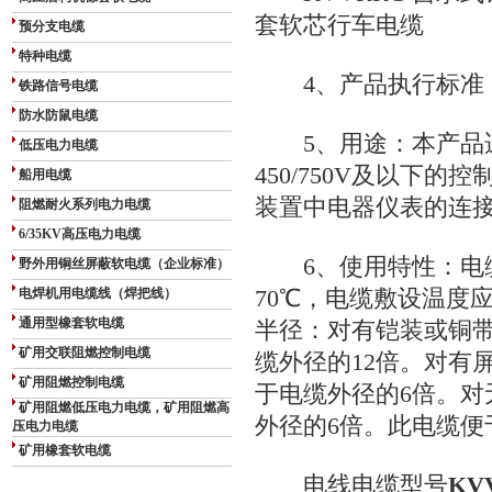
套软芯行车电缆
预分支电缆
特种电缆
4、产品执行标准：GB
铁路信号电缆
防水防鼠电缆
5、用途：本产品适用
低压电力电缆
450/750V及以下
船用电缆
装置中电器仪表的连
阻燃耐火系列电力电缆
6/35KV高压电力电缆
6、使用特性：电缆
野外用铜丝屏蔽软电缆（企业标准）
电焊机用电缆线（焊把线）
70℃，电缆敷设温度
通用型橡套软电缆
半径：对有铠装或铜
矿用交联阻燃控制电缆
缆外径的12倍。对有
矿用阻燃控制电缆
于电缆外径的6倍。对
矿用阻燃低压电力电缆，矿用阻燃高
外径的6倍。此电缆便
压电力电缆
矿用橡套软电缆
电线电缆型号
KV