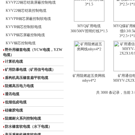
KVVP22铜芯铠装屏蔽控制电缆
KVV22铜芯铠装控制电缆
KVVPR铜芯屏蔽控制软电缆
MYQ矿用电缆
MYQ煤矿用
KVVR铜芯控制软电缆
300/500V照明灯线3*1.5
缆0.3/0.5
KVVP铜芯屏蔽控制电缆
3*2.5+1*1
KVV铜芯控制电缆
野外用橡套电缆（YCW电缆，YZW
电缆）
计算机电缆
矿用防暴电缆（矿用信号电缆）
矿用阻燃超五类网线
矿用通信
盾构机高压橡套扁平软电缆
mhyv4*2
MHYV-2X2X1
阻燃高压电力电缆
共 3000 条记录，当前 3 /
通讯电缆
低烟低卤电缆
硅橡胶电缆
阻燃耐火系列控制电缆
防水橡套软电缆（水下电缆）
高压盾构机橡套软电缆