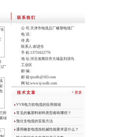
公 司:天津市电缆总厂橡塑电缆厂
电 话:
传 真:
联系人:郝进生
手 机:13731622776
地 址:河北省廊坊市大城县刘演马
R
工业区
2.5厂
邮 编:
邮 箱:
tjxsdlc@163.com
网 站:
www.tj-xsdlc.com
+ 更多
VVR电力软电缆的应用领域
兰跨
常见的氟塑料材料类型都有哪些？
 黄绿
预分支电缆的安装方法
通用橡套电缆按机械性能要求是什么？