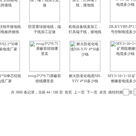
伏组件接地线
防雷黄绿接地线，端
机电设备线束加工，
ZR-KVVRP-8*1.
能电板跨接线
子线加工定做
灯具端子线，接地线
号控制电缆多
-1*50单芯铠装
rvvsp3*2*0.75屏蔽双
耐火防老化电缆NH-
MY3×16+1×10 
电缆厂家
绞线哪里卖
YJV 4*16多少钱
燃橡套电缆多
共 3000 条记录，当前 44 / 188 页
首页
上一页
下一页
末页
跳转到第
页