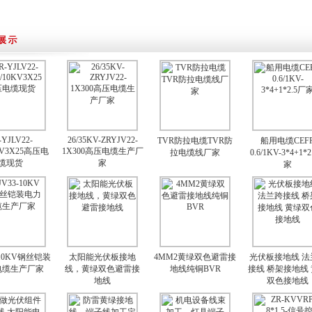
-YJLV22-
26/35KV-ZRYJV22-
TVR防拉电缆TVR防
船用电缆CEF
0KV3X25高压电
1X300高压电缆生产厂
拉电缆线厂家
0.6/1KV-3*4+1*
缆现货
家
家
-10KV钢丝铠装
太阳能光伏板接地
4MM2黄绿双色避雷接
光伏板接地线 法
电缆生产厂家
线，黄绿双色避雷接
地线纯铜BVR
接线 桥架接地线
地线
双色接地线