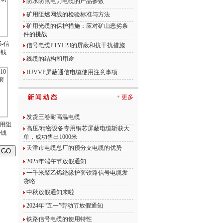
防水防鼠电力电缆的产品参数
矿用阻燃网线的检验标准与方法
矿用光缆的保护措施：应对矿山恶劣条
件的挑战
5-信
信号电缆PTYL23的屏蔽和抗干扰措施
少钱
线缆的结构和用途
HJVVP屏蔽通信电缆使用注意事项
+ 更多
发货三卷耐高温电缆
矿用阻
高压/精密设备专用铜芯屏蔽电缆斩获大
少钱
单，成功售出1000米
天津市电缆总厂的预分支电缆的优势
2025年端午节放假通知
一千米聚乙烯绝缘护套铁路信号电缆发
货咯
中秋放假通知来啦
2024年“五一”劳动节放假通知
铁路信号电缆的使用特性