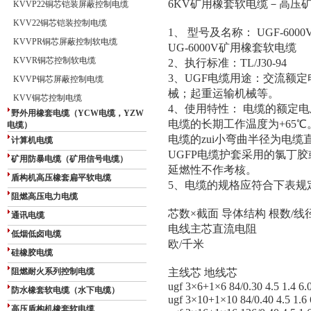
6KV矿用橡套软电缆－高压
KVVP22铜芯铠装屏蔽控制电缆
KVV22铜芯铠装控制电缆
1、 型号及名称： UGF-60
KVVPR铜芯屏蔽控制软电缆
UG-6000V矿用橡套软电缆
KVVR铜芯控制软电缆
2、执行标准：TL/J30-94
3、UGF电缆用途：交流额定
KVVP铜芯屏蔽控制电缆
械；起重运输机械等。
KVV铜芯控制电缆
4、使用特性： 电缆的额定电
野外用橡套电缆（YCW电缆，YZW
电缆的长期工作温度为+65℃
电缆）
电缆的zui小弯曲半径为电缆
计算机电缆
UGFP电缆护套采用的氯丁
矿用防暴电缆（矿用信号电缆）
延燃性不作考核。
盾构机高压橡套扁平软电缆
5、电缆的规格应符合下表规
阻燃高压电力电缆
芯数×截面 导体结构 根数/线
通讯电缆
电线主芯直流电阻
低烟低卤电缆
欧/千米
硅橡胶电缆
阻燃耐火系列控制电缆
主线芯 地线芯
ugf 3×6+1×6 84/0.30 4.5 1.4 6.0
防水橡套软电缆（水下电缆）
ugf 3×10+1×10 84/0.40 4.5 1.6 
高压盾构机橡套软电缆