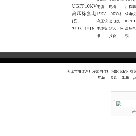
UGFP10KV
电缆
电缆
用橡
高压橡套电
15KV
10KV橡
软电
缆
高压软
套电缆
8.7/15
3*35+1*16
电缆标
1*50厂家
高压
准
报价
缆
天津市电缆总厂橡塑电缆厂 2008版权所有
电话： 传真： 邮箱：
t
推