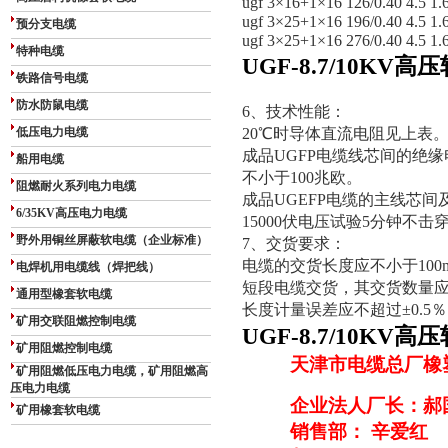
ugf 3×16+1×16 126/0.40 4.5 1.6
ugf 3×25+1×16 196/0.40 4.5 1.6
预分支电缆
ugf 3×25+1×16 276/0.40 4.5 1.6
特种电缆
UGF-8.7/10KV高
铁路信号电缆
防水防鼠电缆
6、技术性能：
低压电力电缆
20℃时导体直流电阻见上表
成品UGFP电缆线芯间的绝缘
船用电缆
不小于100兆欧。
阻燃耐火系列电力电缆
成品UGEFP电缆的主线芯间
6/35KV高压电力电缆
15000伏电压试验5分钟不击
野外用铜丝屏蔽软电缆（企业标准）
7、交货要求：
电缆的交货长度应不小于100m
电焊机用电缆线（焊把线）
短段电缆交货，其交货数量应
通用型橡套软电缆
长度计量误差应不超过±0.5
矿用交联阻燃控制电缆
UGF-8.7/10KV高
矿用阻燃控制电缆
天津市电缆总厂橡
矿用阻燃低压电力电缆，矿用阻燃高
压电力电缆
企业法人厂长：郝
矿用橡套软电缆
销售部： 辛爱红