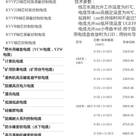
技术参数：
KVVP22铜芯铠装屏蔽控制电缆
线芯长期允许工作温度为85℃
KVV22铜芯铠装控制电缆
电缆导体zui高额定温度为90℃
短路时（zui长持续时间不超过5
KVVPR铜芯屏蔽控制软电缆
电缆允许zui低环境温度:UGEFP
KVVR铜芯控制软电缆
电缆允许zui小弯曲半径:用于固
用电缆盘收放时为12D；用转向导
KVVP铜芯屏蔽控制电缆
芯数×标称截面
型号
导体结构
KVV铜芯控制电缆
（mm2）
野外用橡套电缆（YCW电缆，YZW
3×16＋3×16/3
126/0.04
电缆）
GKFB－
3×25＋3×16/3
196/0.40
计算机电缆
10KV
矿用防暴电缆（矿用信号电缆）
3×35＋3×16/3
276/0.40
盾构机高压橡套扁平软电缆
3×16＋3×16/3
126/0.04
阻燃高压电力电缆
3×25＋3×16/3
196/0.40
通讯电缆
3×35＋3×16/3
276/0.40
低烟低卤电缆
GKFB－6KV
3×50＋3×16/3
396/0.40
硅橡胶电缆
3×70＋3×25/3
360/0.50
阻燃耐火系列控制电缆
3×95＋3×35/3
475/0.50
防水橡套软电缆（水下电缆）
3×120＋3×35/3
608/0.50
高压盾构机橡套软电缆