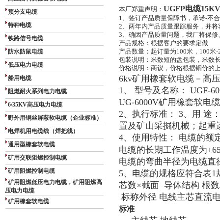
UGFP电缆15
本厂郑重声明：
预分支电缆
1、签订产品质量保障书，承诺-不
特种电缆
2、两年内产品质量跟踪服务，并将
3、确因产品质量问题，我厂将保修
铁路信号电缆
产品规格：根据客户的要求定做
防水防鼠电缆
产品数量：起订量为100米，100米-
包装说明：米数短的盘包装，米数
低压电力电缆
价格说明：商议，价格根据铜价的
6kv矿用橡套软电缆－高
船用电缆
1、 型号及名称： UGF-
阻燃耐火系列电力电缆
UG-6000V矿用橡套软电
6/35KV高压电力电缆
2、执行标准： 3、用 途
野外用铜丝屏蔽软电缆（企业标准）
置及矿山采掘机械；起重
电焊机用电缆线（焊把线）
4、使用特性： 电缆的额定
通用型橡套软电缆
电缆的长期工作温度为+6
矿用交联阻燃控制电缆
电缆的弯曲半径为电缆直
矿用阻燃控制电缆
5、电缆的规格应符合表1
矿用阻燃低压电力电缆，矿用阻燃高
芯数×截面 导体结构 根数
压电力电缆
标称外径 电线主
矿用橡套软电缆
欧/
标准