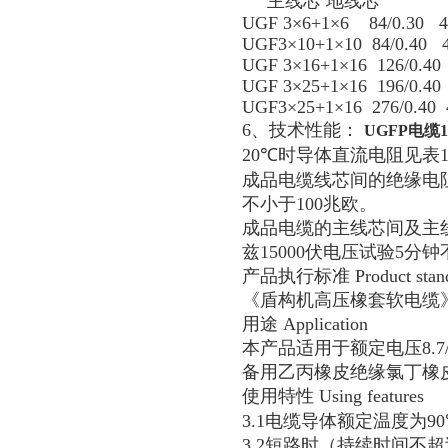
主线芯 地线芯
UGF 3×6+1×6 84/0.30
UGF3×10+1×10 84/0.40
UGF 3×16+1×16 126/0.
UGF 3×25+1×16 196/0.
UGF3×25+1×16 276/0.4
6、技术性能：
UGFP电缆
20
℃
时导体直流电阻见表
成品电缆线芯间的绝缘电阻
不小于100兆欧。
成品电缆的主线芯间及主
兹15000伏电压试验5分
产品执行标准 Product stand
《盾构机高压橡套软电缆
用途 Application
本产品适用于额定电压8.7
备用乙丙橡皮绝缘氯丁橡
使用特性 Using features
3.1电缆导体额定温度为90
3.2短路时（持续时间不