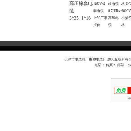
高压橡套电
10KV橡
软电缆
格,UG
缆
套电缆
8.7/15kv
6000
3*35+1*16
1*50厂家
高压电
小猫
报价
缆
格
天津市电缆总厂橡塑电缆厂 2008版权所有
电话： 传真： 邮箱：
t
推