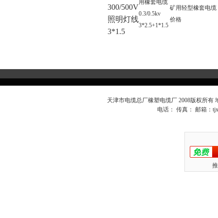
用橡套电缆
300/500V
矿用轻型橡套电缆
0.3/0.5kv
照明灯线
价格
3*2.5+1*1.5
3*1.5
天津市电缆总厂橡塑电缆厂 2008版权所有
电话： 传真： 邮箱：
t
推