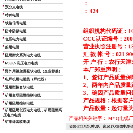
：
预分支电缆
：
424
特种电缆
铁路信号电缆
组织机构代码证：1095
防水防鼠电缆
CCC
认证编号：20030
低压电力电缆
营业执照注册号：1310
船用电缆
汇 款 帐 号：021 906
阻燃耐火系列电力电缆
开 户 行：农行天
6/35KV高压电力电缆
本厂郑重声明：
野外用铜丝屏蔽软电缆（企业标准）
1
、签订产品质量保
电焊机用电缆线（焊把线）
2
、两年内产品质量
通用型橡套软电缆
3
、确因产品质量问
矿用交联阻燃控制电缆
产品规格：根据客
矿用阻燃控制电缆
产品数量：起订量为1
矿用阻燃低压电力电缆，矿用阻燃高
压电力电缆
产品相关关键字：
MYQ电缆
矿用橡套软电缆
如果你对
MYQ电缆厂家,MYQ阻燃电缆