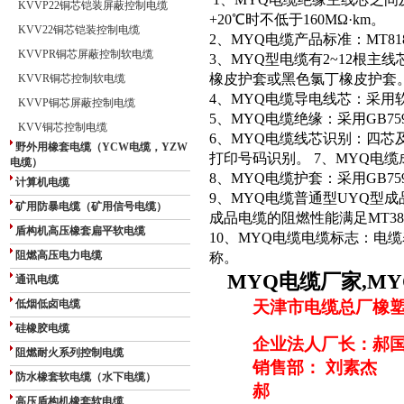
1
、
MYQ
电缆绝缘主线芯之间
KVVP22铜芯铠装屏蔽控制电缆
+20
℃
时不低于
160MΩ·km
。
KVV22铜芯铠装控制电缆
2
、
MYQ
电缆产品标准：
MT818
KVVPR铜芯屏蔽控制软电缆
3
、
MYQ
型电缆有
2~12
根主线
橡皮护套或黑色氯丁橡皮护套
KVVR铜芯控制软电缆
4
、
MYQ
电缆导电线芯：采用
KVVP铜芯屏蔽控制电缆
5
、
MYQ
电缆绝缘：采用
GB759
KVV铜芯控制电缆
6
、
MYQ
电缆线芯识别：四芯
野外用橡套电缆（YCW电缆，YZW
打印号码识别。
7
、
MYQ
电缆
电缆）
8
、
MYQ
电缆护套：采用
GB759
计算机电缆
9
、
MYQ
电缆普通型
UYQ
型成
矿用防暴电缆（矿用信号电缆）
成品电缆的阻燃性能满足
MT38
盾构机高压橡套扁平软电缆
10
、
MYQ
电缆电缆标志：电缆
阻燃高压电力电缆
称。
MYQ电缆厂家,M
通讯电缆
低烟低卤电缆
天津市电缆总厂橡
硅橡胶电缆
企业法人厂长：郝
阻燃耐火系列控制电缆
销售部： 刘素杰
防水橡套软电缆（水下电缆）
郝
高压盾构机橡套软电缆