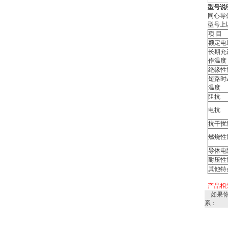
型号说
同心导
型号上以
项 目
额定电
长期允
作温度
绝缘性
短路时z
温度
阻抗
电抗
抗干扰
燃烧性
导体电
耐压性
其他特
产品相
如果你
系：