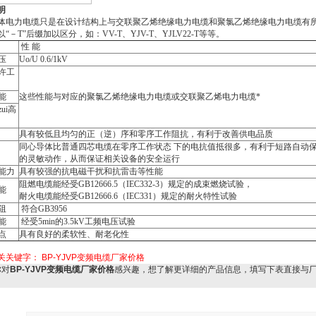
明
体电力电缆只是在设计结构上与交联聚乙烯绝缘电力电缆和聚氯乙烯绝缘电力电缆有
“－T”后缀加以区分，如：VV-T、YJV-T、YJLV22-T等等。
性 能
压
Uo/U 0.6/1kV
许工
能
这些性能与对应的聚氯乙烯绝缘电力电缆或交联聚乙烯电力电缆*
ui高
具有较低且均匀的正（逆）序和零序工作阻抗，有利于改善供电品质
同心导体比普通四芯电缆在零序工作状态 下的电抗值抵很多，有利于短路自动
的灵敏动作，从而保证相关设备的安全运行
能力
具有较强的抗电磁干扰和抗雷击等性能
阻燃电缆能经受GB12666.5（IEC332-3）规定的成束燃烧试验，
能
耐火电缆能经受GB12666.6（IEC331）规定的耐火特性试验
阻
符合GB3956
能
经受5min的3.5kV工频电压试验
点
具有良好的柔软性、耐老化性
关关键字：
BP-YJVP变频电缆厂家价格
对
BP-YJVP变频电缆厂家价格
感兴趣，想了解更详细的产品信息，填写下表直接与