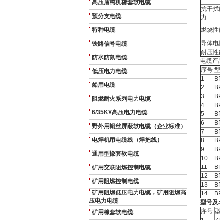
高压盾构机橡套软电缆
抗干扰
预分支电缆
力
特种电缆
燃烧性
导体电
铁路信号电缆
耐压性
防水防鼠电缆
电缆产
序号
型
低压电力电缆
1
B
船用电缆
2
B
3
B
阻燃耐火系列电力电缆
4
B
6/35KV高压电力电缆
5
B
6
B
野外用铜丝屏蔽软电缆（企业标准）
7
B
电焊机用电缆线（焊把线）
8
B
9
B
通用型橡套软电缆
10
B
11
B
矿用交联阻燃控制电缆
12
B
矿用阻燃控制电缆
13
B
矿用阻燃低压电力电缆，矿用阻燃高
14
B
压电力电缆
型号及
序号
矿用橡套软电缆