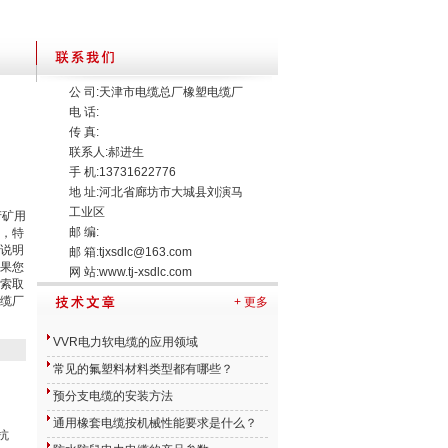
公 司:天津市电缆总厂橡塑电缆厂
电 话:
传 真:
联系人:郝进生
手 机:13731622776
地 址:河北省廊坊市大城县刘演马
工业区
产矿用
邮 编:
，特
说明
邮 箱:
tjxsdlc@163.com
果您
网 站:
www.tj-xsdlc.com
索取
缆厂
+ 更多
VVR电力软电缆的应用领域
常见的氟塑料材料类型都有哪些？
预分支电缆的安装方法
通用橡套电缆按机械性能要求是什么？
抗