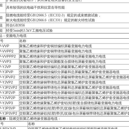
护装置的灵敏动作，从而保证相关设备的安全运行
能
具有较强的抗电磁干扰和抗雷击等性能
阻燃电缆能经受GB12666.5（IEC332-3）规定的成束燃烧试验，
能
耐火电缆能经受GB12666.6（IEC331）规定的耐火特性试验
阻
符合GB3956
能
经受5min的3.5kV工频电压试验
品：变频电力电缆
号
名称
P-VVP
聚氯乙烯绝缘和护套铜丝编织屏蔽变频电力电缆
P-VVPP2
聚氯乙烯绝缘和护套铜带绕包屏蔽变频电力电缆
P-VVPPP2
聚氯乙烯绝缘和护套铜丝编织铜带绕包屏蔽变频电力电缆
P-VVP3
聚氯乙烯绝缘和护套铝聚酯复合膜绕包屏蔽变频电力电缆
P-YJVP
交联聚乙烯绝缘铜丝编织总屏蔽聚氯乙烯护套变频器电缆
P-YJPVP
交联聚乙烯绝缘铜丝编织分屏蔽和总屏蔽聚氯乙烯护套变频器电缆
P-YJPVP2
交联聚乙烯绝缘铜丝编织分屏蔽铜带绕包和总屏蔽聚氯乙烯护套变频器
P-YJVP2
交联聚乙烯绝缘铜带绕包总屏蔽聚氯乙烯护套变频器电缆
P-YJP2VP2
交联聚乙烯绝缘铜带绕包分屏蔽和总屏蔽聚氯乙烯护套变频器电缆
P-YJP2VP
交联聚乙烯绝缘铜带绕包分屏蔽铜丝编织总屏蔽聚氯乙烯护套变频器电
P-YJVP2P
交联聚乙烯绝缘铜带绕包和铜丝编织双层总屏蔽聚氯乙烯护套变频器电
P-YJVP3
交联聚乙烯绝缘聚氯乙烯护套铝(铝塑)复合膜绕包屏蔽变频电力电缆
P-YJP3VP
交联聚乙烯绝缘铝(铝塑)带(扎纹)纵包分屏蔽铜丝编织总屏蔽聚氯乙烯护
P-YJP3VP2
交联聚乙烯绝缘铝(铝塑)带(扎纹)纵包分屏蔽铜带绕包总屏蔽聚氯乙烯护
名称
：阻燃交联聚乙烯绝缘变频器电缆：
型号
名称