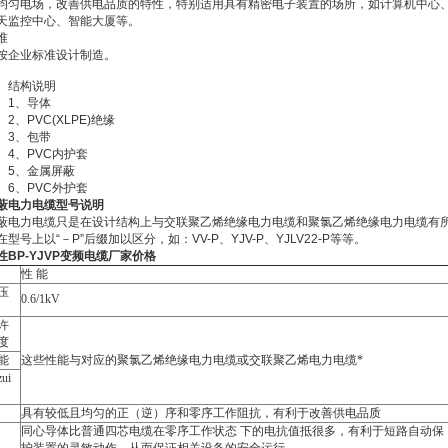
均匀电场，改善供电品质的特性，特别适用具有精密电子装置的场所，如计算机中心
天监控中心、智能大厦等。
准
按企业标准设计制造。
构说明
、导体
VC(XLPE)绝缘
、包带
PVC内护套
金属屏蔽
PVC外护套
蔽电力电缆型号说明
蔽电力电缆只是在设计结构上与交联聚乙烯绝缘电力电缆和聚氯乙烯绝缘电力电缆有
型号上以“－P”后缀加以区分，如：VV-P、YJV-P、YJLV22-P等等。
性BP-YJVP变频电缆厂家价格
性 能
压
0.6/1kV
许
度
能
这些性能与对应的聚氯乙烯绝缘电力电缆或交联聚乙烯电力电缆*
ui
具有较低且均匀的正（逆）序和零序工作阻抗，有利于改善供电品质
同心导体比普通四芯电缆在零序工作状态 下的电抗值抵很多，有利于短路自动保