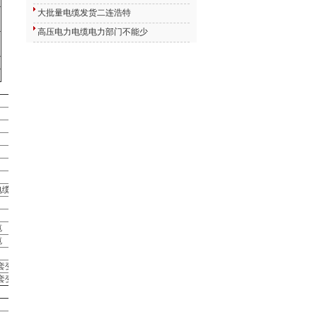
大批量电缆发货二连浩特
高压电力电缆电力部门不能少
电缆
缆
缆
套变频器电缆
套变频器电缆