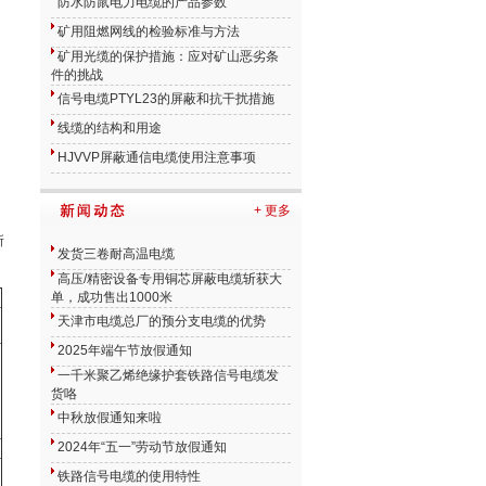
防水防鼠电力电缆的产品参数
、
矿用阻燃网线的检验标准与方法
矿用光缆的保护措施：应对矿山恶劣条
件的挑战
信号电缆PTYL23的屏蔽和抗干扰措施
线缆的结构和用途
HJVVP屏蔽通信电缆使用注意事项
+ 更多
所
发货三卷耐高温电缆
高压/精密设备专用铜芯屏蔽电缆斩获大
单，成功售出1000米
天津市电缆总厂的预分支电缆的优势
2025年端午节放假通知
一千米聚乙烯绝缘护套铁路信号电缆发
货咯
中秋放假通知来啦
2024年“五一”劳动节放假通知
铁路信号电缆的使用特性