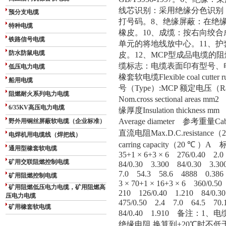
线芯识别：采用绝缘分色识别
预分支电缆
打号码。
8
、绝缘屏蔽：在绝
特种电缆
橡皮。
10
、成缆：按右向绞合
铁路信号电缆
单元的将地线放中心。
11
、护
防水防鼠电缆
皮。
12
、
MCP
型成品电缆的阻
缆标志：电缆表面印有型号、
低压电力电缆
橡套软电缆
Flexible coal cutter 
船用电缆
号（
Type
）
:MCP
额定电压（
R
阻燃耐火系列电力电缆
Nom.cross sectional areas mm2
6/35KV高压电力电缆
缘厚度
Insulation thickness mm
Average diameter
参考重量
Cab
野外用铜丝屏蔽软电缆（企业标准）
直流电阻
Max.D.C.resistance
（
电焊机用电缆线（焊把线）
carring capacity
（
20
℃
）
A
标
通用型橡套软电缆
35+1
×
6+3
×
6
276/0.40
2.0
矿用交联阻燃控制电缆
84/0.30
3.300
84/0.30
3.30
7.0
54.3
58.6
4888
0.386
矿用阻燃控制电缆
3
×
70+1
×
16+3
×
6
360/0.50
矿用阻燃低压电力电缆，矿用阻燃高
210
126/0.40
1.210
84/0.30
压电力电缆
475/0.50
2.4
7.0
64.5
70.
矿用橡套软电缆
84/0.40
1.910
备注：
1
、电
绝缘电阻
,
换算到
+20
℃时不低