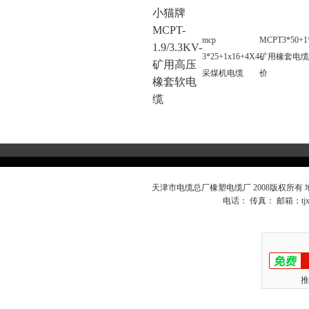
小猫牌
MCPT-
mcp
MCPT3*50+1*
1.9/3.3KV-
3*25+1x16+4X4
矿用橡套电缆
矿用高压
采煤机电缆
价
橡套软电
缆
天津市电缆总厂橡塑电缆厂 2008版权所有
电话： 传真： 邮箱：
t
推