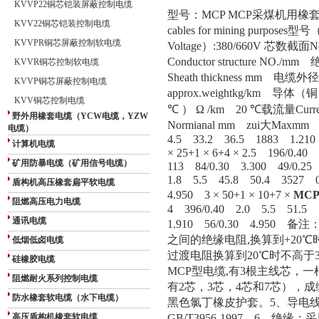
KVVP22铜芯铠装屏蔽控制电缆
型号：
MCP MCP
采煤机用橡
KVV22铜芯铠装控制电缆
cables for mining purposes
型号
KVVPR铜芯屏蔽控制软电缆
Voltage
）
:380/660V
芯数截面
N
Conductor structure NO./mm
绝
KVVR铜芯控制软电缆
Sheath thickness mm
电缆外径
KVVP铜芯屏蔽控制电缆
approx.weightkg/km
导体（铜）
KVV铜芯控制电缆
℃
）
Ω
/km
20
℃载流量
Curre
野外用橡套电缆（YCW电缆，YZW
Normianal mm
zui大
Maxmm
电缆）
4.5
33.2
36.5
1883
1.210
计算机电缆
×
25+1
×
6+4
×
2.5
196/0.40
矿用防暴电缆（矿用信号电缆）
113
84/0.30
3.300
49/0.25
1.8
5.5
45.8
50.4
3527
盾构机高压橡套扁平软电缆
4.950
3
×
50+1
×
10+7
×
MCP
阻燃高压电力电缆
4
396/0.40
2.0
5.5
51.5
通讯电缆
1.910
56/0.30
4.950
备注
之间的绝缘电阻
,
换算到
+20
℃
低烟低卤电缆
过渡电阻换算到
20
℃时不高于
硅橡胶电缆
MCP
型电缆
,
有
3
根主线芯，一
阻燃耐火系列控制电缆
有
2
芯，
3
芯，
4
芯和
7
芯），成
防水橡套软电缆（水下电缆）
黑色氯丁橡皮护套。
5
、导电
高压盾构机橡套软电缆
GB/T3956-1997
。
6
、绝缘：采