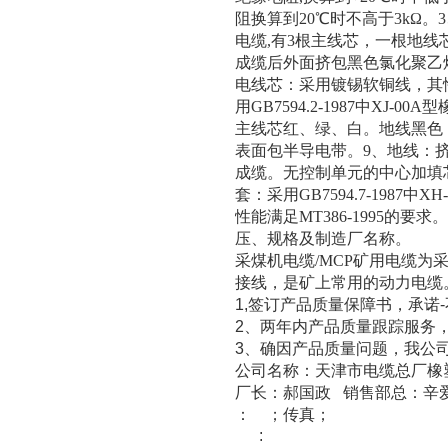
阻换算到
20
℃时不高于
3k
Ω。
3
电缆
,
有
3
根主线芯，一根地线
成缆后外面挤包黑色氯化聚乙
电线芯：采用镀锡软铜线，其
用
GB7594.2-1987
中
XJ-00A
型
主线芯红、绿、白。地线黑色
表面包半导电带。
9
、地线：
成缆。无控制单元的中心加填
套：采用
GB7594.7-1987
中
XH-
性能满足
MT386-1995
的要求。
压、规格及制造厂名称。
采煤机电缆
/MCP
矿用电缆为
接线，是矿上常用的动力电缆
1,
-
签订产品质量保障书，承诺
2
、两年内产品质量跟踪服务
3
、确因产品质量问题，我公
公司名称：天津市电缆总厂
厂长：郝国政
销售部总：辛
：
；传真；
: