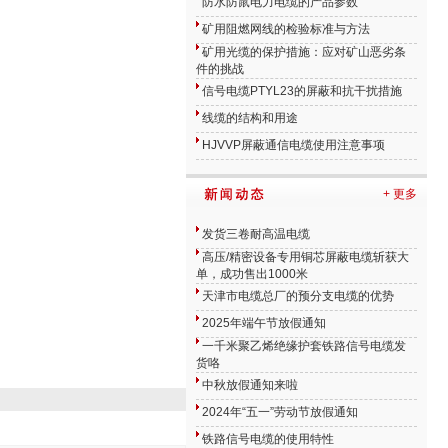
防水防鼠电力电缆的产品参数
矿用阻燃网线的检验标准与方法
矿用光缆的保护措施：应对矿山恶劣条
件的挑战
信号电缆PTYL23的屏蔽和抗干扰措施
线缆的结构和用途
HJVVP屏蔽通信电缆使用注意事项
+ 更多
发货三卷耐高温电缆
高压/精密设备专用铜芯屏蔽电缆斩获大
单，成功售出1000米
天津市电缆总厂的预分支电缆的优势
2025年端午节放假通知
一千米聚乙烯绝缘护套铁路信号电缆发
货咯
中秋放假通知来啦
2024年“五一”劳动节放假通知
铁路信号电缆的使用特性