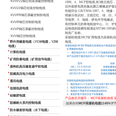
KVVP22铜芯铠装屏蔽控制电缆
1999。4、MCP型电缆,有3根主
后外面挤包黑色氯化聚乙烯橡皮护套
KVV22铜芯铠装控制电缆
性能符合 GB/T3956-1997。6、绝缘
KVVPR铜芯屏蔽控制软电缆
绝缘分色识别，主线芯红、绿、白。
导电带。9、地线：挤包半导电橡皮。
KVVR铜芯控制软电缆
有控制单元的将地线放中心。11、护套：采用
品电缆的阻燃性能满足MT386-19
KVVP铜芯屏蔽控制电缆
制造厂名称。
KVV铜芯控制电缆
采煤机电缆/MCP矿用电缆为采煤机
野外用橡套电缆（YCW电缆，YZW
电缆。
电缆）
采煤机电缆/MCP矿用电缆为采煤机动力电缆是
矿用橡套软电缆
计算机电缆
一、额定电压0.66/1.14KV及以下采煤机软电缆（G
本产品适用于额定电压Uo/1.14V及以下采煤
矿用防暴电缆（矿用信号电缆）
型号
名称
盾构机高压橡套扁平软电缆
（MC）UC-0.38/0.66
采煤机橡套
(MCP)UCP-0.38/0.66
采煤机屏蔽橡
阻燃高压电力电缆
(MCP)UCP-0.66/1.14
采煤机屏蔽橡
通讯电缆
采煤机电缆电缆的使用特性
1、额定电压Uo/U分别为0.36/0.66KV和0.366/1
2、电缆导体的长期允许工作温度为65℃。
低烟低卤电缆
3、电缆的小弯曲半径为电线直径的6倍。
4、黄色护套不得在日光下长期暴露。
硅橡胶电缆
产品相关关键字：
MCP采煤机电缆
阻燃耐火系列控制电缆
如果你对
MCP采煤机电缆1140V-3*7
防水橡套软电缆（水下电缆）