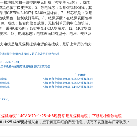
线芯，一根地线芯和一组控制单元组成（控制单元3芯），成缆
或黑色氯丁橡皮护套。5、导电线芯：采用镀锡软铜线，其
：采用GB7594.2-1987中XJ-00A型橡皮。7、线芯识别：采用
地线黑色，控制线打号码。8、绝缘屏蔽：在绝缘表面包半
10、成缆：按右向绞合成缆。无控制单元的中心加填芯。
GB7594.7-1987中XH-03A型橡皮。12、MCP型成
95的要求。13、电缆标志：电缆表面印有型号、电压、规格及
动力电缆是给采煤机提供电源的连接线，是矿上常用的动力
给采煤机提供电源的连接线，是矿上常用的动力电缆。
B12972.2-91）
机及类似设备用的铜芯橡皮绝缘皮护套软电缆
主要用途
软电缆
煤矿用额定电压为0.38/0.66KV采煤机及类似设备的电源连接
套软电缆
煤矿用额定电压为0.38/0.66KV采煤机及类似设备的电源连接
套软电缆
煤矿用额定电压为0.66/1.14KV采煤机及类似设备的电源连接
.14KV。
采煤机电缆1140V
3*70+1*25+4*6现货
矿用采煤机电缆
井下移动橡套软电缆
0+1*25+4*6现货
感兴趣，想了解更详细的产品信息，填写下表直接与厂家联系：