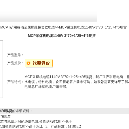
>
MCPT矿用移动金属屏蔽橡套软电缆
>>MCP采煤机电缆1140V-3*70+1*25+4*6现货
MCP采煤机电缆1140V-3*70+1*25+4*6现货
产品型号：
产品报价：
MCP采煤机电缆1140V-3*70+1*25+4*6现货，我厂生产矿用
产品特点：
水电缆，特种电缆，欢迎新老客户前来订购，如果您需要更详细了解
电缆总厂橡塑电缆厂销售部。
+4*6现货
的详细资料：
4*6现货
芯与地线之间的绝缘电阻,换算到+20℃时不低于
阻换算到20℃时不高于3kΩ。3、产品标准：MT818.2-