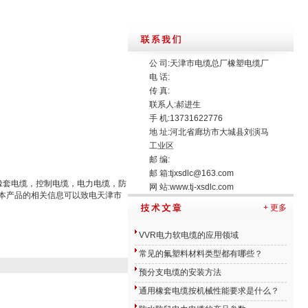
公 司:天津市电缆总厂橡塑电缆厂
电 话:
传 真:
联系人:郝进生
手 机:13731622776
地 址:河北省廊坊市大城县刘演马
工业区
邮 编:
邮 箱:
tjxsdlc@163.com
电缆，橡套电缆，控制电缆，电力电缆，防
网 站:
www.tj-xsdlc.com
本产品的相关信息可以致电天津市
+ 更多
VVR电力软电缆的应用领域
常见的氟塑料材料类型都有哪些？
预分支电缆的安装方法
通用橡套电缆按机械性能要求是什么？