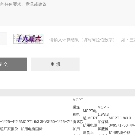
请输入计算结果（填写阿拉伯数字），如：三加
MCPT
采煤
MCPT-
MCPT电
机电
1.9/3.3
缆,MCPT
MCPT 1.9/3.3
+1*25+4*2.5
MCPT1.9/3.3KV3*50+1*25+7*4
缆 8芯
采煤机
矿用电缆
3×95+1×50+4×
缆厂家报价
矿用电缆国标
矿用
屏蔽橡
送货上
矿用电缆价格