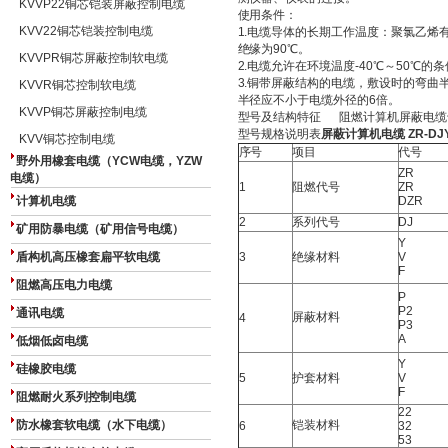
KVVP22铜芯铠装屏蔽控制电缆
使用条件：
KVV22铜芯铠装控制电缆
1.电缆导体的长期工作温度：聚氯乙烯有
绝缘为90℃。
KVVPR铜芯屏蔽控制软电缆
2.电缆允许在环境温度-40℃～50℃
3.铜带屏蔽结构的电缆，敷设时的弯曲
KVVR铜芯控制软电缆
半径应不小于电缆外径的6倍。
KVVP铜芯屏蔽控制电缆
型号及结构特征 阻燃计算机屏蔽电缆
型号规格说明表
屏蔽计算机电缆 ZR-DJYP
KVV铜芯控制电缆
序号
项目
代号
野外用橡套电缆（YCW电缆，YZW
ZR
电缆）
1
阻燃代号
ZR
计算机电缆
DZR
2
系列代号
DJ
矿用防暴电缆（矿用信号电缆）
Y
盾构机高压橡套扁平软电缆
3
绝缘材料
V
F
阻燃高压电力电缆
P
P2
通讯电缆
屏蔽材料
4
P3
A
低烟低卤电缆
Y
硅橡胶电缆
5
护套材料
V
F
阻燃耐火系列控制电缆
22
防水橡套软电缆（水下电缆）
铠装材料
6
32
53