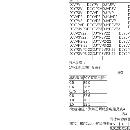
DJVPV
DJYPV
DJYJPV
DJYP2V
DJYJP2V
DJVP3V
DJYP3V
DJVVP
DJYVP
DJVVP2
DJYVP2
DJYJVP2
DJYPV3
DJYVP3
DJVPVP
DJYJPVP
DJYJVP2
DJYP2VP2
DJVP3VP3
DJYJVP3
DJYP3VP3
DJVP2V22
DJYP2V22
DJYJP
DJVP3V22
DJYP3V22
DJYJP
DJVVP2-22
DJYVP2-22
DJYJV
DJVVP3-22
DJYVP3-22
DJYJV
DJYP2VP2-22
DJYP2VP2-22
DJYJP
DJYP3VP3-22
DJYP3VP3-22
DJYJP
技术参数：
1导体直流电阻见表3
表3
标称截面
20℃直流电阻≤
0.5
39.0
0.6
28.5
0.75
24.5
0.8
22.6
1.0
18.1
1.5
12.1
2绝缘电阻：聚氯乙烯绝缘电阻见表4
表4
导体标称截
70℃、95℃zui小绝缘电阻
0.5
0.6
0.013
0.014