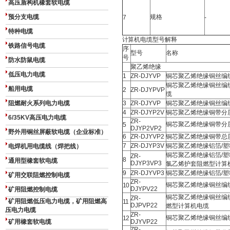
高压盾构机橡套软电缆
预分支电缆
规格
7
-
特种电缆
计算机电缆型号解释
铁路信号电缆
序
型号
名称
号
防水防鼠电缆
聚乙烯绝缘
低压电力电缆
1
ZR-DJYVP
铜芯聚乙烯绝缘铜丝编
铜芯聚乙烯绝缘铜丝编
船用电缆
2
ZR-DJYPVP
缆
阻燃耐火系列电力电缆
3
ZR-DJYVP
铜芯聚乙烯绝缘铜丝编
4
ZR-DJYP2V
铜芯聚乙烯绝缘铜带分
6/35KV高压电力电缆
ZR-
铜芯聚乙烯绝缘铜带分
5
DJYP2VP2
野外用铜丝屏蔽软电缆（企业标准）
6
ZR-DJYVP2
铜芯聚乙烯绝缘铜带总
7
ZR-DJYP3V
铜芯聚乙烯绝缘铝箔/
电焊机用电缆线（焊把线）
铜芯聚乙烯绝缘铝箔/
ZR-
8
通用型橡套软电缆
DJYP3VP3
氯乙烯护套阻燃型计算
9
ZR-DJYVP3
铜芯聚乙烯绝缘铝箔/
矿用交联阻燃控制电缆
ZR-
铜芯聚乙烯绝缘铜丝编
10
DJYPV22
矿用阻燃控制电缆
铜芯聚乙烯绝缘铜丝编
ZR-
矿用阻燃低压电力电缆，矿用阻燃高
11
DJPVP22
燃型计算机电缆
压电力电缆
ZR-
铜芯聚乙烯绝缘铜丝编
12
矿用橡套软电缆
DJYVP22
ZR-