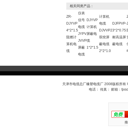
相关同类产品：
仪表
ZR-
计算机
信号
DJYVP
DJYVP
电缆
DJFPVP-
电缆
计算机
4*2*1.5
DJVVP2
3*2*0.75
JYPV
屏蔽电
阻燃计
双绞屏
耐高温屏
JVVP
缆
算机电
蔽电缆
蔽电缆
屏蔽
1*2*1.5
缆
2*2*1.0
电缆
天津市电缆总厂橡塑电缆厂 2008版权所有
电话： 传真： 邮箱：
tjx
推