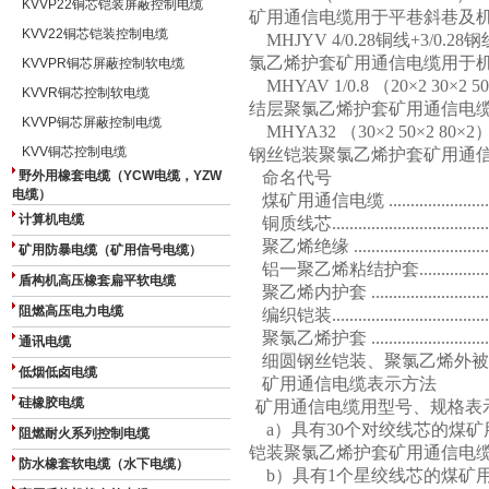
KVVP22铜芯铠装屏蔽控制电缆
矿用通信电缆用于平巷斜巷及
KVV22铜芯铠装控制电缆
MHJYV 4/0.28
铜线
+3/0.28
钢
氯乙烯护套矿用通信电缆用于
KVVPR铜芯屏蔽控制软电缆
MHYAV 1/0.8
（
20×2 30×2 5
KVVR铜芯控制软电缆
结层聚氯乙烯护套矿用通信电
KVVP铜芯屏蔽控制电缆
MHYA32
（
30×2 50×2 80×2
KVV铜芯控制电缆
钢丝铠装聚氯乙烯护套矿用通
野外用橡套电缆（YCW电缆，YZW
命名代号
电缆）
煤矿用通信电缆
.....................
计算机电缆
铜质线芯
...................................
聚乙烯绝缘
..............................
矿用防暴电缆（矿用信号电缆）
铝一聚乙烯粘结护套
...............
盾构机高压橡套扁平软电缆
聚乙烯内护套
..........................
阻燃高压电力电缆
编织铠装
..................................
聚氯乙烯护套
..........................
通讯电缆
细圆钢丝铠装、聚氯乙烯外被
低烟低卤电缆
矿用通信电缆表示方法
硅橡胶电缆
矿用通信电缆用型号、规格表
a
）具有
30
个对绞线芯的煤矿
阻燃耐火系列控制电缆
铠装聚氯乙烯护套矿用通信电
防水橡套软电缆（水下电缆）
b
）具有
1
个星绞线芯的煤矿