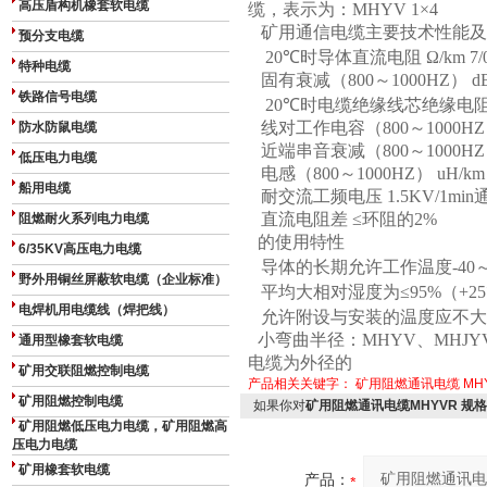
高压盾构机橡套软电缆
缆，表示为：
MHYV 1×4
矿用通信电缆主要技术性能及
预分支电缆
20℃
时导体直流电阻
Ω/km 7/0
特种电缆
固有衰减（
800
～
1000HZ
）
dB
铁路信号电缆
20℃
时电缆绝缘线芯绝缘电
线对工作电容（
800
～
1000HZ
防水防鼠电缆
近端串音衰减（
800
～
1000HZ
低压电力电缆
电感（
800
～
1000HZ
）
uH/km
船用电缆
耐交流工频电压
1.5KV/1min
直流电阻差
≤
环阻的
2%
阻燃耐火系列电力电缆
的使用特性
6/35KV高压电力电缆
导体的长期允许工作温度
-40
野外用铜丝屏蔽软电缆（企业标准）
平均大相对湿度为
≤95%
（
+2
电焊机用电缆线（焊把线）
允许附设与安装的温度应不大
小弯曲半径：
MHYV
、
MHJY
通用型橡套软电缆
电缆为外径的
矿用交联阻燃控制电缆
产品相关关键字：
矿用阻燃通讯电缆
MH
矿用阻燃控制电缆
如果你对
矿用阻燃通讯电缆MHYVR 规格1×
矿用阻燃低压电力电缆，矿用阻燃高
压电力电缆
矿用橡套软电缆
产品：