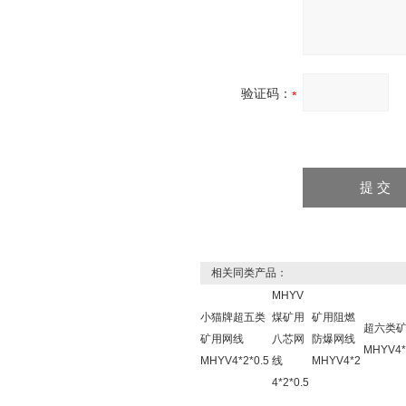
验证码：
相关同类产品：
MHYV
小猫牌超五类
煤矿用
矿用阻燃
超六类
矿用网线
八芯网
防爆网线
MHYV4*
MHYV4*2*0.5
线
MHYV4*2
4*2*0.5